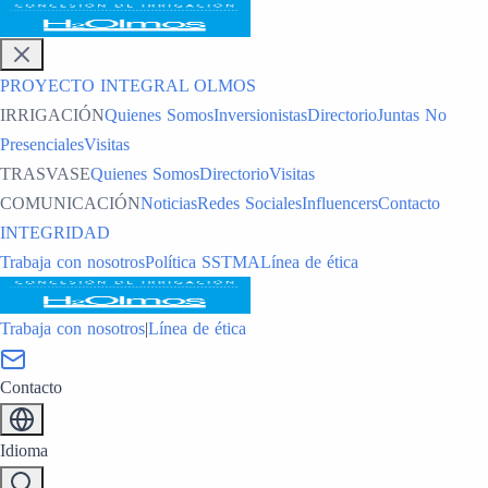
PROYECTO INTEGRAL OLMOS
IRRIGACIÓN
Quienes Somos
Inversionistas
Directorio
Juntas No
Presenciales
Visitas
TRASVASE
Quienes Somos
Directorio
Visitas
COMUNICACIÓN
Noticias
Redes Sociales
Influencers
Contacto
INTEGRIDAD
Trabaja con nosotros
Política SSTMA
Línea de ética
Trabaja con nosotros
|
Línea de ética
Contacto
Idioma